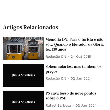
Artigos Relacionados
Memória DN: Para o turista e não
só... Quando o Elevador da Glória
fez 130 anos
Redação DN
24 Out 2015
Sobem salários, mas também os
preços
Redação DN
02 Jan 2024
PS cava fosso de nove pontos
sobre o PSD
Rafael Barbosa
02 Jan 2024