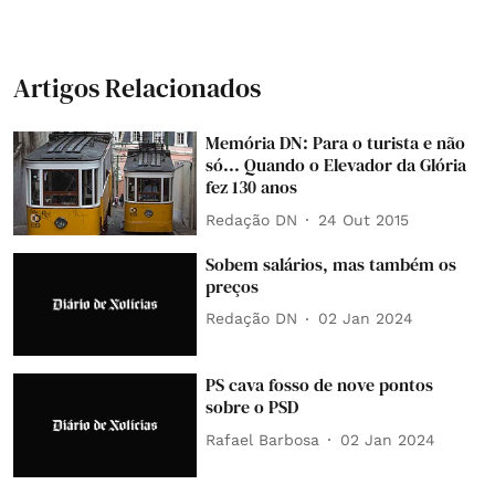
Artigos Relacionados
Memória DN: Para o turista e não
só... Quando o Elevador da Glória
fez 130 anos
Redação DN
24 Out 2015
Sobem salários, mas também os
preços
Redação DN
02 Jan 2024
PS cava fosso de nove pontos
sobre o PSD
Rafael Barbosa
02 Jan 2024