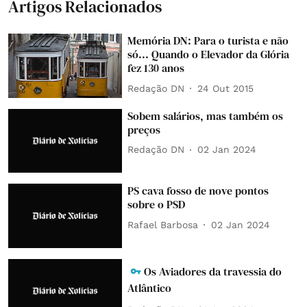
Artigos Relacionados
Memória DN: Para o turista e não
só... Quando o Elevador da Glória
fez 130 anos
Redação DN
24 Out 2015
Sobem salários, mas também os
preços
Redação DN
02 Jan 2024
PS cava fosso de nove pontos
sobre o PSD
Rafael Barbosa
02 Jan 2024
Os Aviadores da travessia do
Atlântico