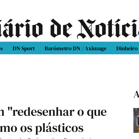
os
DN Sport
Barómetro DN / Aximage
Dinheiro
A
 "redesenhar o que
omo os plásticos