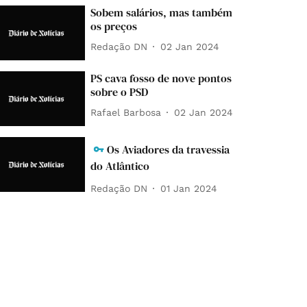
Sobem salários, mas também
os preços
Redação DN
02 Jan 2024
PS cava fosso de nove pontos
sobre o PSD
Rafael Barbosa
02 Jan 2024
Os Aviadores da travessia
do Atlântico
Redação DN
01 Jan 2024