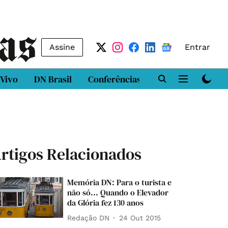
Assine
Entrar
 Vivo
DN Brasil
Conferências
DN LAB
Class
rtigos Relacionados
Memória DN: Para o turista e
não só... Quando o Elevador
da Glória fez 130 anos
Redação DN
24 Out 2015