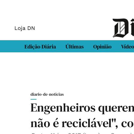
Loja DN
Edição Diária
Últimas
Opinião
Víde
diario-de-noticias
Engenheiros querem
não é reciclável", c