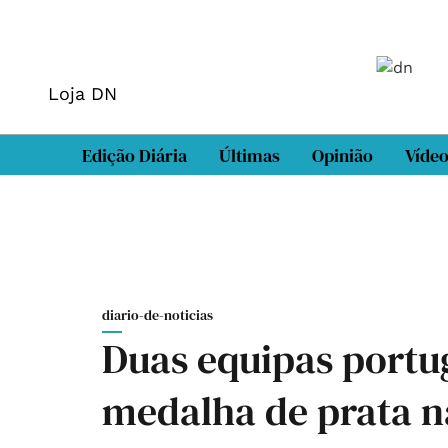
Loja DN
Edição Diária
Últimas
Opinião
Víde
diario-de-noticias
Duas equipas port
medalha de prata n