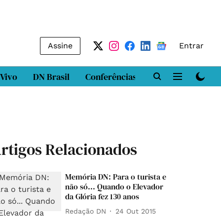
Assine
Entrar
 Vivo
DN Brasil
Conferências
DN LAB
Class
rtigos Relacionados
Memória DN: Para o turista e
não só... Quando o Elevador
da Glória fez 130 anos
Redação DN
24 Out 2015