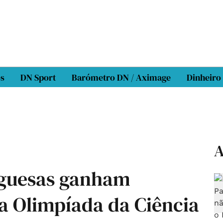
os
DN Sport
Barómetro DN / Aximage
Dinheiro
A
uguesas ganham
a Olimpíada da Ciência