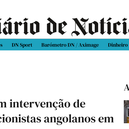
os
DN Sport
Barómetro DN / Aximage
Dinheiro
A
m intervenção de
cionistas angolanos em