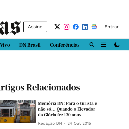
Assine
Entrar
 Vivo
DN Brasil
Conferências
DN LAB
Class
rtigos Relacionados
Memória DN: Para o turista e
não só... Quando o Elevador
da Glória fez 130 anos
Redação DN
24 Out 2015