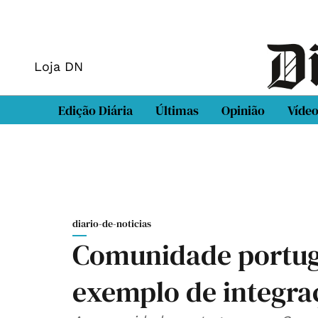
Loja DN
Edição Diária
Últimas
Opinião
Víde
diario-de-noticias
Comunidade portug
exemplo de integra