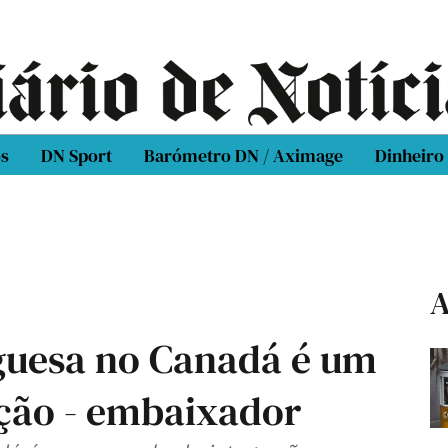
os
DN Sport
Barómetro DN / Aximage
Dinheiro
A
uesa no Canadá é um
ção - embaixador