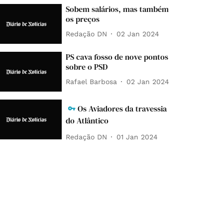
Sobem salários, mas também
os preços
Redação DN
02 Jan 2024
PS cava fosso de nove pontos
sobre o PSD
Rafael Barbosa
02 Jan 2024
Os Aviadores da travessia
do Atlântico
Redação DN
01 Jan 2024