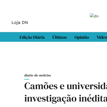
Loja DN
Edição Diária
Últimas
Opinião
Víde
diario-de-noticias
Camões e universid
investigação inédit