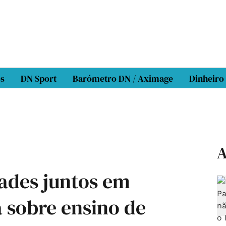
os
DN Sport
Barómetro DN / Aximage
Dinheiro
A
ades juntos em
a sobre ensino de