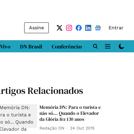
Assine
Entrar
 Vivo
DN Brasil
Conferências
DN LAB
Class
rtigos Relacionados
Memória DN: Para o turista e
não só... Quando o Elevador
da Glória fez 130 anos
Redação DN
24 Out 2015