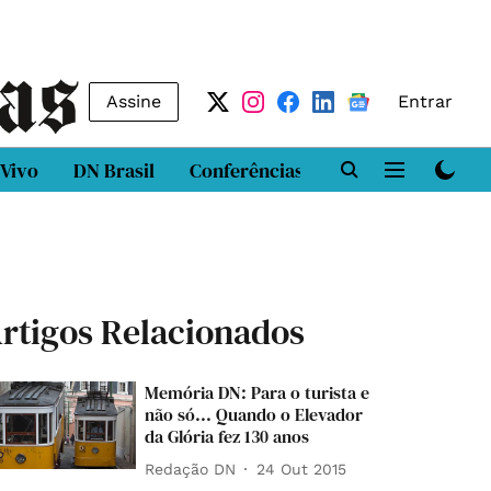
Assine
Entrar
 Vivo
DN Brasil
Conferências
DN LAB
Class
rtigos Relacionados
Memória DN: Para o turista e
não só... Quando o Elevador
da Glória fez 130 anos
Redação DN
24 Out 2015