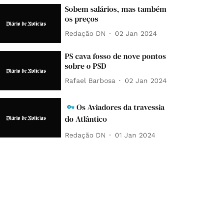
Sobem salários, mas também
os preços
Redação DN
02 Jan 2024
PS cava fosso de nove pontos
sobre o PSD
Rafael Barbosa
02 Jan 2024
Os Aviadores da travessia
do Atlântico
Redação DN
01 Jan 2024