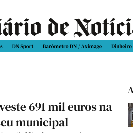
os
DN Sport
Barómetro DN / Aximage
Dinheiro
A
este 691 mil euros na
seu municipal