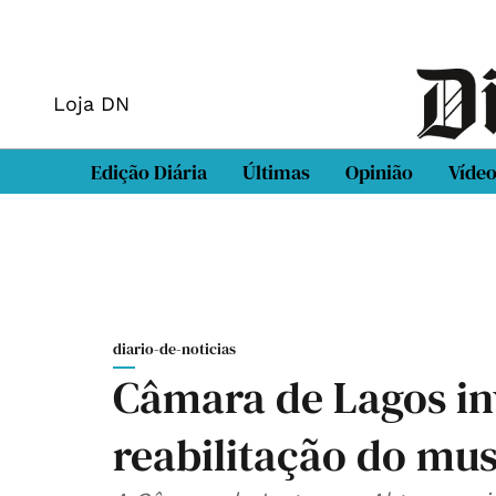
Loja DN
Edição Diária
Últimas
Opinião
Víde
diario-de-noticias
Câmara de Lagos inv
reabilitação do mu