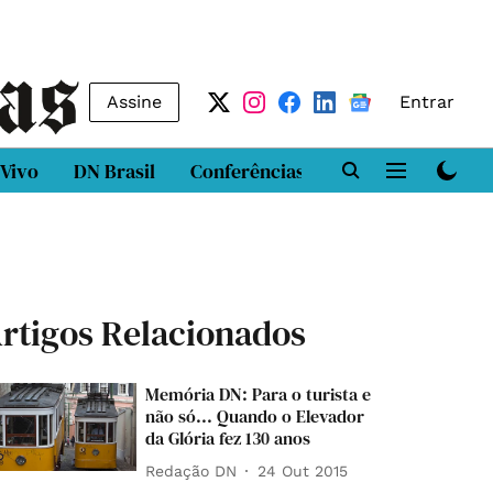
Assine
Entrar
 Vivo
DN Brasil
Conferências
DN LAB
Class
rtigos Relacionados
Memória DN: Para o turista e
não só... Quando o Elevador
da Glória fez 130 anos
Redação DN
24 Out 2015