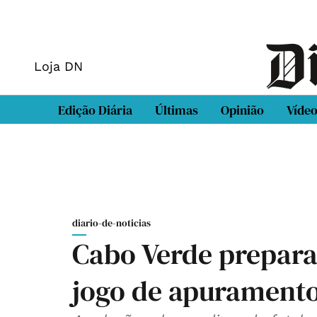
Loja DN
Edição Diária
Últimas
Opinião
Víde
diario-de-noticias
Cabo Verde prepara
jogo de apuramento