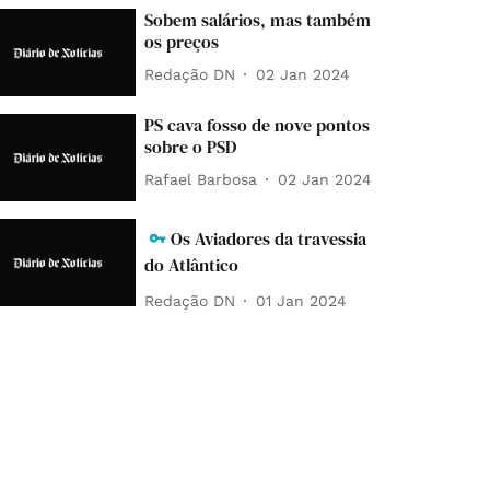
Sobem salários, mas também
os preços
Redação DN
02 Jan 2024
PS cava fosso de nove pontos
sobre o PSD
Rafael Barbosa
02 Jan 2024
Os Aviadores da travessia
do Atlântico
Redação DN
01 Jan 2024