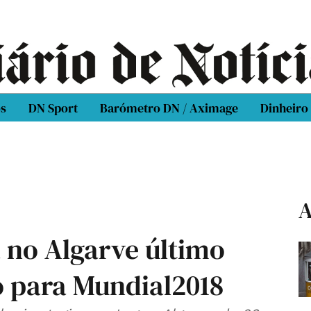
os
DN Sport
Barómetro DN / Aximage
Dinheiro
A
 no Algarve último
 para Mundial2018