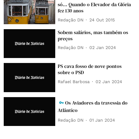
só... Quando o Elevador da Glória
fez 130 anos
Redação DN
24 Out 2015
Sobem salários, mas também os
preços
Redação DN
02 Jan 2024
PS cava fosso de nove pontos
sobre o PSD
Rafael Barbosa
02 Jan 2024
Os Aviadores da travessia do
Atlântico
Redação DN
01 Jan 2024