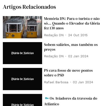
Artigos Relacionados
Memória DN: Para o turista e não
só... Quando o Elevador da Glória
fez 130 anos
Redação DN
24 Out 2015
Sobem salários, mas também os
preços
Redação DN
02 Jan 2024
PS cava fosso de nove pontos
sobre o PSD
Rafael Barbosa
02 Jan 2024
Os Aviadores da travessia do
Atlântico