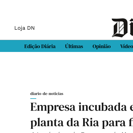
Loja DN
Edição Diária
Últimas
Opinião
Víde
diario-de-noticias
Empresa incubada e
planta da Ria para 