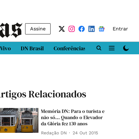
Assine
Entrar
 Vivo
DN Brasil
Conferências
DN LAB
Class
rtigos Relacionados
Memória DN: Para o turista e
não só... Quando o Elevador
da Glória fez 130 anos
Redação DN
24 Out 2015