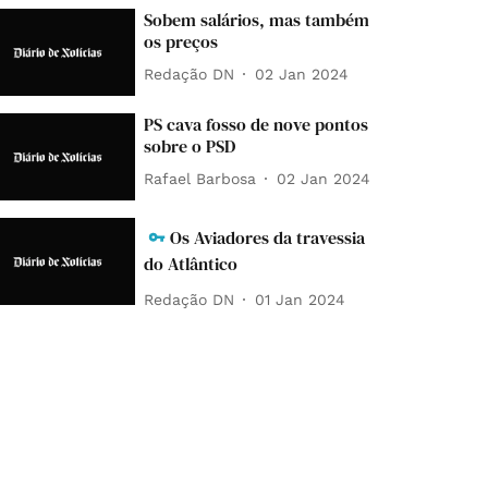
Sobem salários, mas também
os preços
Redação DN
02 Jan 2024
PS cava fosso de nove pontos
sobre o PSD
Rafael Barbosa
02 Jan 2024
Os Aviadores da travessia
do Atlântico
Redação DN
01 Jan 2024