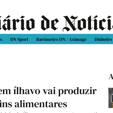
os
DN Sport
Barómetro DN / Aximage
Dinheiro
A
m ílhavo vai produzir
fins alimentares