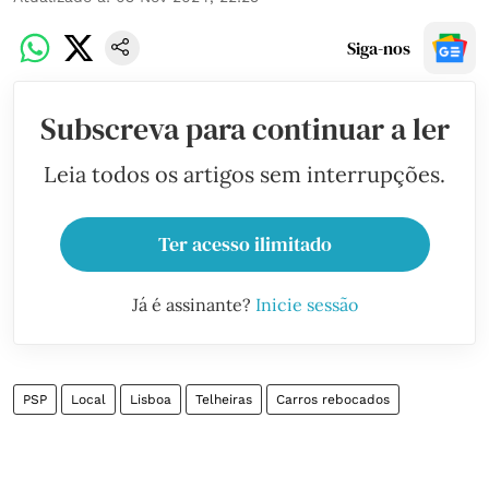
Siga-nos
Subscreva para continuar a ler
Leia todos os artigos sem interrupções.
Ter acesso ilimitado
Já é assinante?
Inicie sessão
PSP
Local
Lisboa
Telheiras
Carros rebocados