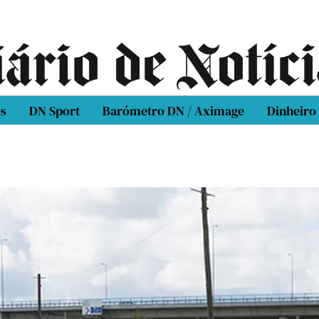
os
DN Sport
Barómetro DN / Aximage
Dinheiro