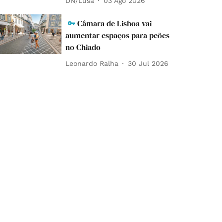
DN/Lusa
03 Ago 2026
Câmara de Lisboa vai
aumentar espaços para peões
no Chiado
Leonardo Ralha
30 Jul 2026