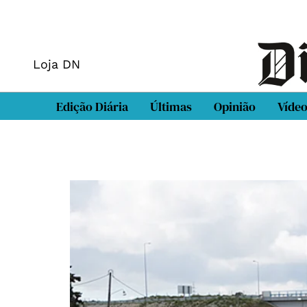
Loja DN
Edição Diária
Últimas
Opinião
Víde