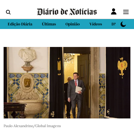
Edição Diária
Últimas
Opinião
Vídeos
DN Sport
Paulo Alexandrino/Global Imagens