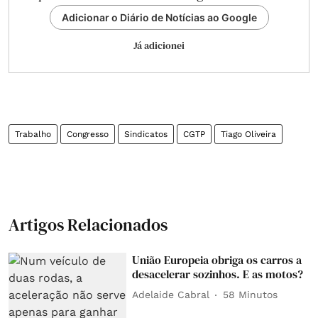
Adicionar o Diário de Notícias ao Google
Já adicionei
Trabalho
Congresso
Sindicatos
CGTP
Tiago Oliveira
Artigos Relacionados
União Europeia obriga os carros a
desacelerar sozinhos. E as motos?
Adelaide Cabral
58 Minutos