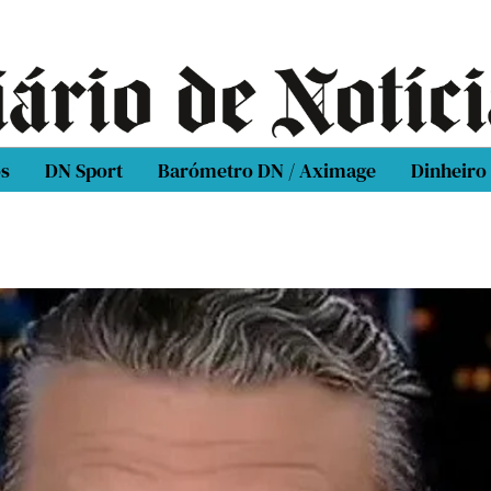
os
DN Sport
Barómetro DN / Aximage
Dinheiro