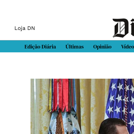
Loja DN
Edição Diária
Últimas
Opinião
Víde