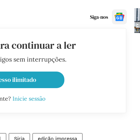
Siga-nos
ra continuar a ler
tigos sem interrupções.
esso ilimitado
ante?
Inicie sessão
l
Síria
edição impressa