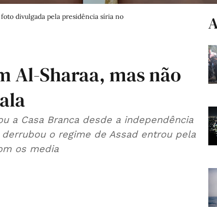
oto divulgada pela presidência síria no
A
m Al-Sharaa, mas não
sala
sitou a Casa Branca desde a independência
e derrubou o regime de Assad entrou pela
com os media