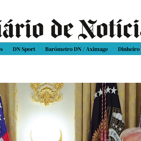
os
DN Sport
Barómetro DN / Aximage
Dinheiro