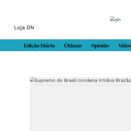
Loja DN
Edição Diária
Últimas
Opinião
Víde