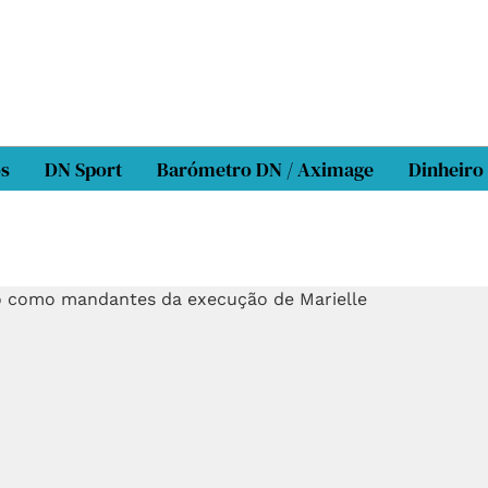
os
DN Sport
Barómetro DN / Aximage
Dinheiro