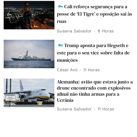
Cali reforça segurança para a
posse de ‘El Tigre’ e oposição sai às
ruas
Susana Salvador
8 Horas
Trump aponta para Hegseth e
este para o seu vice sobre falta de
munições
César Avó
11 Horas
Alemanha: avião que estava junto a
drone encontrado com explosivos
afinal não tinha armas para a
Ucrânia
Susana Salvador
11 Horas