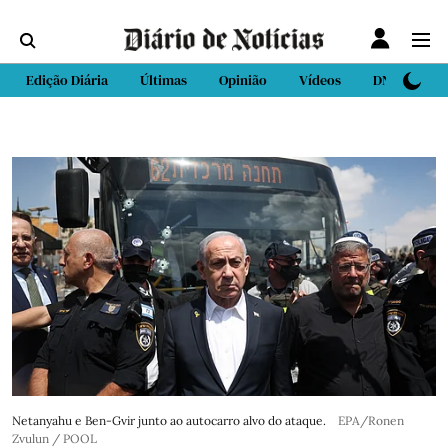
Edição Diária
Últimas
Opinião
Vídeos
DN Sport
Netanyahu e Ben-Gvir junto ao autocarro alvo do ataque.
EPA/Ronen
Zvulun / POOL