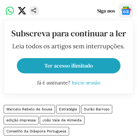
Siga-nos
Subscreva para continuar a ler
Leia todos os artigos sem interrupções.
Ter acesso ilimitado
Já é assinante?
Inicie sessão
Marcelo Rebelo de Sousa
Estratégia
Durão Barroso
edição impressa
João Vale de Almeida
Conselho da Diáspora Portuguesa