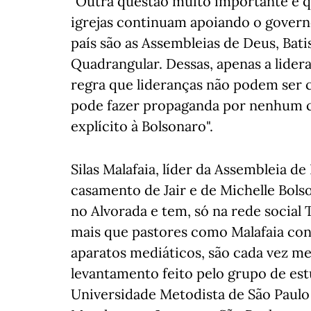
"Outra questão muito importante é qu
igrejas continuam apoiando o governo
país são as Assembleias de Deus, Bati
Quadrangular. Dessas, apenas a lide
regra que lideranças não podem ser c
pode fazer propaganda por nenhum c
explícito à Bolsonaro".
Silas Malafaia, líder da Assembleia d
casamento de Jair e de Michelle Bols
no Alvorada e tem, só na rede social 
mais que pastores como Malafaia cons
aparatos mediáticos, são cada vez me
levantamento feito pelo grupo de estu
Universidade Metodista de São Paulo 