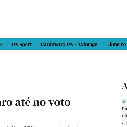
os
DN Sport
Barómetro DN / Aximage
Dinheiro
A
ro até no voto