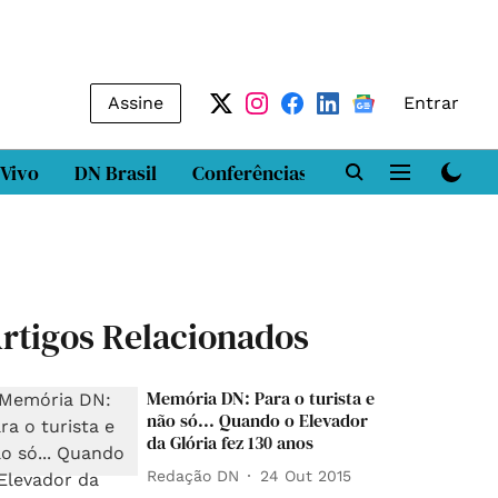
Assine
Entrar
 Vivo
DN Brasil
Conferências
DN LAB
Class
rtigos Relacionados
Memória DN: Para o turista e
não só... Quando o Elevador
da Glória fez 130 anos
Redação DN
24 Out 2015