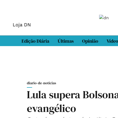
Loja DN
Edição Diária
Últimas
Opinião
Víde
diario-de-noticias
Lula supera Bolsona
evangélico