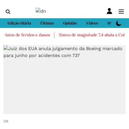
Edição Diária
Últimas
Opinião
Vídeos
DN Sport
latos de feridos e danos
Sismo de magnitude 7,4 abala a Colômbia
DR