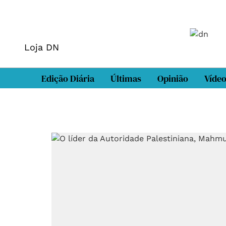
Loja DN
Edição Diária
Últimas
Opinião
Víde