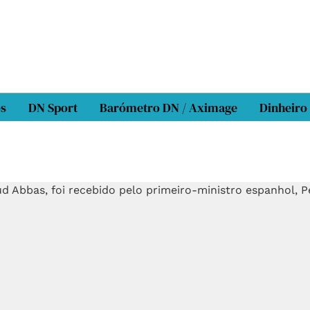
os
DN Sport
Barómetro DN / Aximage
Dinheiro