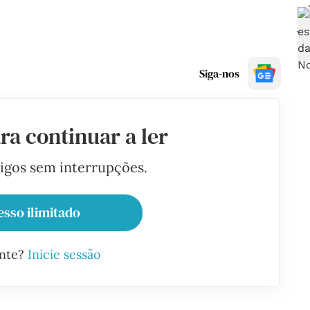
Siga-nos
ra continuar a ler
tigos sem interrupções.
esso ilimitado
ante?
Inicie sessão