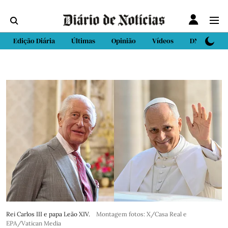
Edição Diária
Últimas
Opinião
Vídeos
DN Sport
Rei Carlos III e papa Leão XIV.
Montagem fotos: X/Casa Real e
EPA/Vatican Media