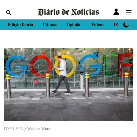
Edição Diária
Últimas
Opinião
Vídeos
DN Sport
FOTO: EPA / Wallace Woon