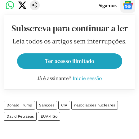
Siga-nos
Subscreva para continuar a ler
Leia todos os artigos sem interrupções.
Ter acesso ilimitado
Já é assinante?
Inicie sessão
Donald Trump
Sanções
CIA
negociações nucleares
David Petraeus
EUA-Irão