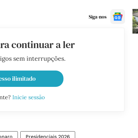
Siga-nos
ra continuar a ler
tigos sem interrupções.
esso ilimitado
ante?
Inicie sessão
sonaro
Presidenciais 2026