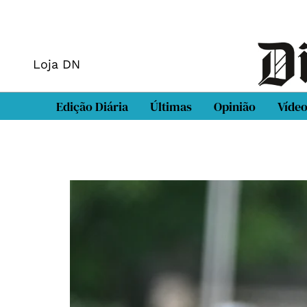
Loja DN
Edição Diária
Últimas
Opinião
Víde