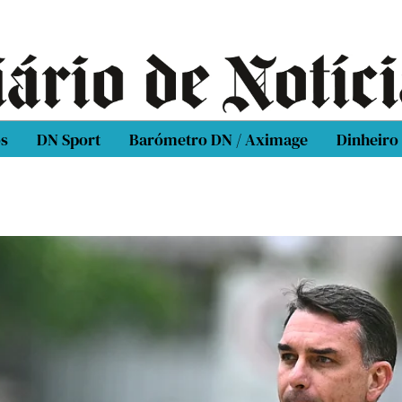
os
DN Sport
Barómetro DN / Aximage
Dinheiro