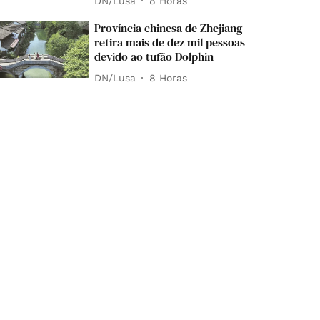
DN/Lusa
8 Horas
Província chinesa de Zhejiang
retira mais de dez mil pessoas
devido ao tufão Dolphin
DN/Lusa
8 Horas