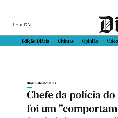
Loja DN
Edição Diária
Últimas
Opinião
Víde
diario-de-noticias
Chefe da polícia do
foi um "comportam