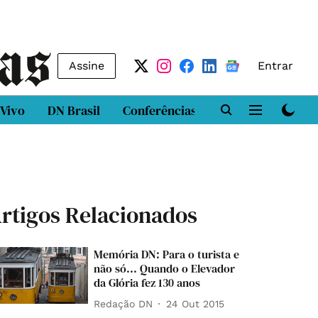
Assine
Entrar
 Vivo
DN Brasil
Conferências
DN LAB
Class
rtigos Relacionados
Memória DN: Para o turista e
não só... Quando o Elevador
da Glória fez 130 anos
Redação DN
24 Out 2015