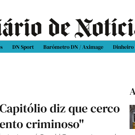
os
DN Sport
Barómetro DN / Aximage
Dinheiro
A
 Capitólio diz que cerco
ento criminoso"