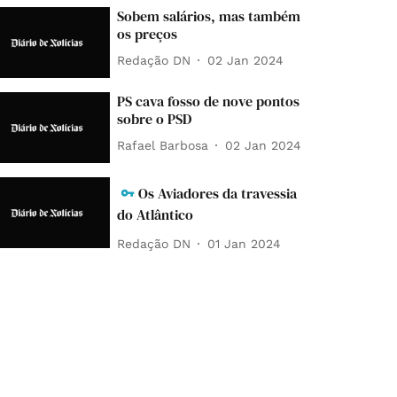
Sobem salários, mas também
os preços
Redação DN
02 Jan 2024
PS cava fosso de nove pontos
sobre o PSD
Rafael Barbosa
02 Jan 2024
Os Aviadores da travessia
do Atlântico
Redação DN
01 Jan 2024