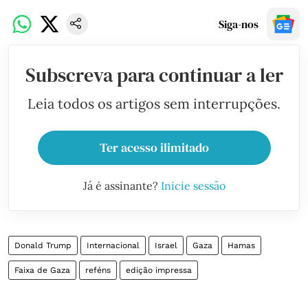
Siga-nos
Subscreva para continuar a ler
Leia todos os artigos sem interrupções.
Ter acesso ilimitado
Já é assinante?
Inicie sessão
Donald Trump
Internacional
Israel
Gaza
Hamas
Faixa de Gaza
reféns
edição impressa