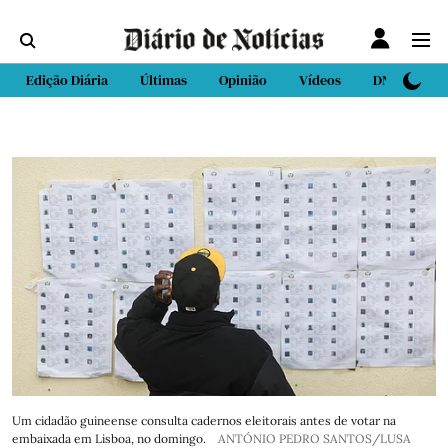
Edição Diária
Últimas
Opinião
Vídeos
DN Sport
Um cidadão guineense consulta cadernos eleitorais antes de votar na
embaixada em Lisboa, no domingo.
ANTÓNIO PEDRO SANTOS/LUSA