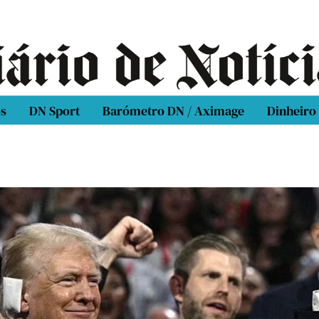
os
DN Sport
Barómetro DN / Aximage
Dinheiro