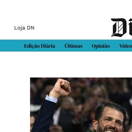
Loja DN
Edição Diária
Últimas
Opinião
Víde