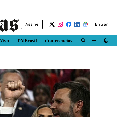
Assine
Entrar
 Vivo
DN Brasil
Conferências
DN LAB
Class