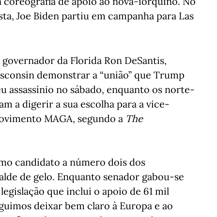
à coreografia de apoio ao nova-iorquino. No
ta, Joe Biden partiu em campanha para Las
 governador da Florida Ron DeSantis,
isconsin demonstrar a “união” que Trump
eu assassínio no sábado, enquanto os norte-
m a digerir a sua escolha para a vice-
 movimento MAGA, segundo a
The
como candidato a número dois dos
alde de gelo. Enquanto senador gabou-se
legislação que inclui o apoio de 61 mil
eguimos deixar bem claro à Europa e ao