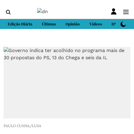
Edição Diária
Últimas
Opinião
Vídeos
DN Sport
PAULO CUNHA/LUSA