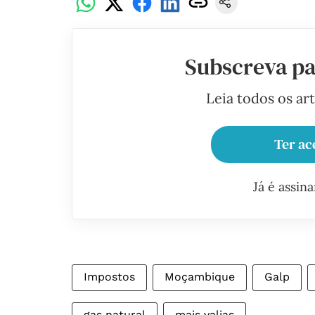
Subscreva pa
Leia todos os ar
Ter ac
Já é assin
Impostos
Moçambique
Galp
gas natural
mais valias