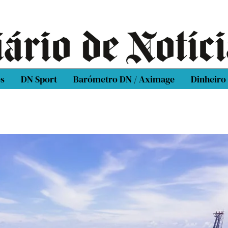
os
DN Sport
Barómetro DN / Aximage
Dinheiro