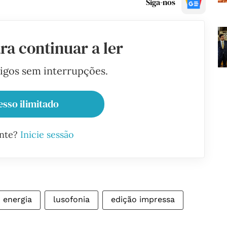
Siga-nos
ra continuar a ler
tigos sem interrupções.
esso ilimitado
ante?
Inicie sessão
energia
lusofonia
edição impressa