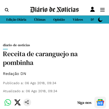
Edição Diária
Últimas
Opinião
Vídeos
DN Sport
diario-de-noticias
Receita de caranguejo na
pombinha
Redação DN
Publicado a
:
06 Ago 2018, 09:34
Atualizado a
:
06 Ago 2018, 09:34
Siga-nos