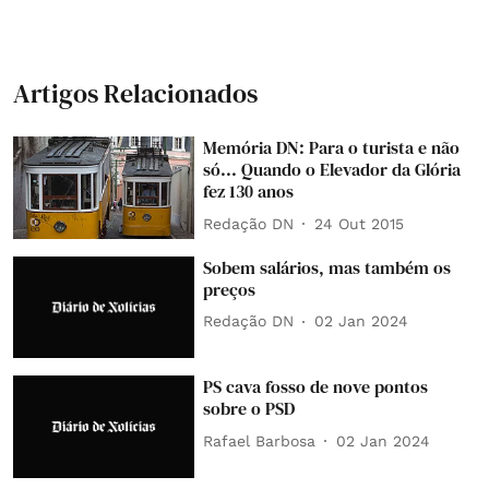
Artigos Relacionados
Memória DN: Para o turista e não
só... Quando o Elevador da Glória
fez 130 anos
Redação DN
24 Out 2015
Sobem salários, mas também os
preços
Redação DN
02 Jan 2024
PS cava fosso de nove pontos
sobre o PSD
Rafael Barbosa
02 Jan 2024