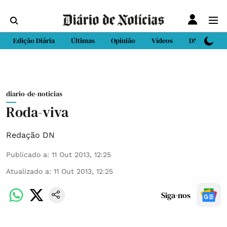
Edição Diária
Últimas
Opinião
Vídeos
DN Sport
diario-de-noticias
Roda-viva
Redação DN
Publicado a
:
11 Out 2013, 12:25
Atualizado a
:
11 Out 2013, 12:25
Siga-nos