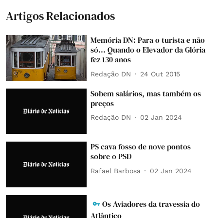
Artigos Relacionados
Memória DN: Para o turista e não
só... Quando o Elevador da Glória
fez 130 anos
Redação DN
24 Out 2015
Sobem salários, mas também os
preços
Redação DN
02 Jan 2024
PS cava fosso de nove pontos
sobre o PSD
Rafael Barbosa
02 Jan 2024
Os Aviadores da travessia do
Atlântico