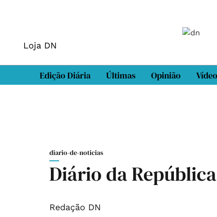
Loja DN
Edição Diária
Últimas
Opinião
Víde
diario-de-noticias
Diário da República
Redação DN