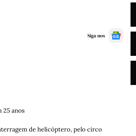
Siga-nos
m 25 anos
aterragem de helicóptero, pelo circo