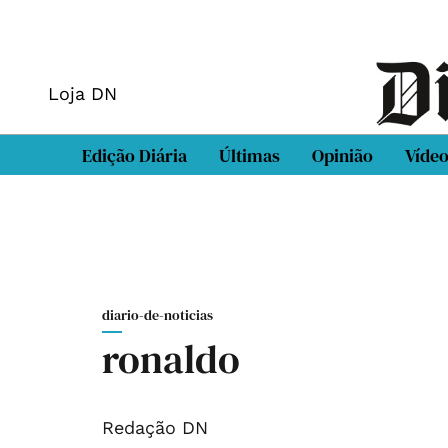
Loja DN
Edição Diária
Últimas
Opinião
Víde
diario-de-noticias
ronaldo
Redação DN