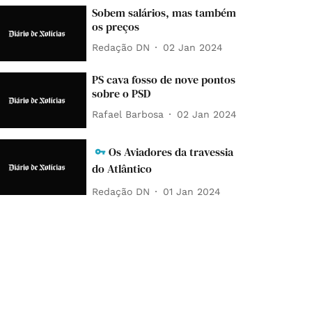
Sobem salários, mas também
os preços
Redação DN
02 Jan 2024
PS cava fosso de nove pontos
sobre o PSD
Rafael Barbosa
02 Jan 2024
Os Aviadores da travessia
do Atlântico
Redação DN
01 Jan 2024