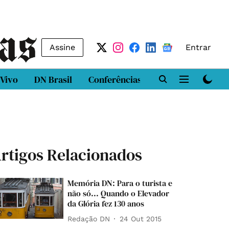
Assine
Entrar
 Vivo
DN Brasil
Conferências
DN LAB
Class
rtigos Relacionados
Memória DN: Para o turista e
não só... Quando o Elevador
da Glória fez 130 anos
Redação DN
24 Out 2015