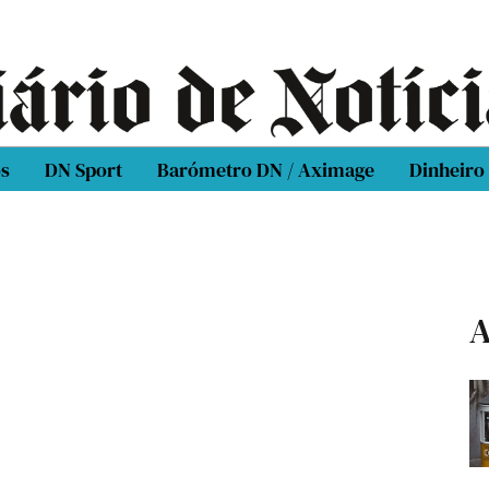
os
DN Sport
Barómetro DN / Aximage
Dinheiro
A