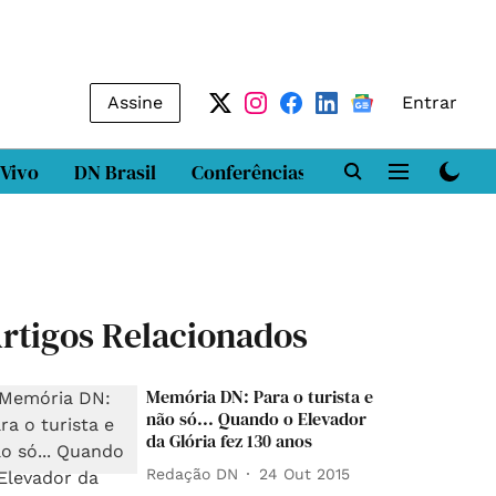
Assine
Entrar
 Vivo
DN Brasil
Conferências
DN LAB
Class
rtigos Relacionados
Memória DN: Para o turista e
não só... Quando o Elevador
da Glória fez 130 anos
Redação DN
24 Out 2015