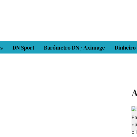
os
DN Sport
Barómetro DN / Aximage
Dinheiro
A