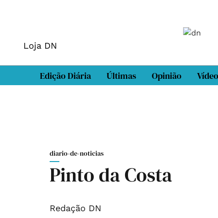
Loja DN
Edição Diária
Últimas
Opinião
Víde
diario-de-noticias
Pinto da Costa
Redação DN