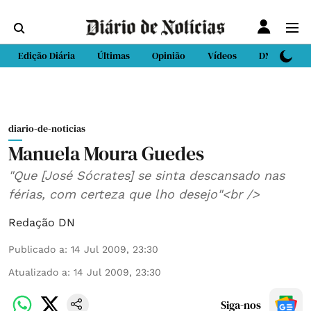
Edição Diária
Últimas
Opinião
Vídeos
DN Sport
diario-de-noticias
Manuela Moura Guedes
"Que [José Sócrates] se sinta descansado nas
férias, com certeza que lho desejo"<br />
Redação DN
Publicado a
:
14 Jul 2009, 23:30
Atualizado a
:
14 Jul 2009, 23:30
Siga-nos