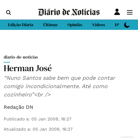
Edição Diária
Últimas
Opinião
Vídeos
DN Sport
diario-de-noticias
Herman José
“Nuno Santos sabe bem que pode contar
comigo incondicionalmente. Até como
cozinheiro”<br />
Redação DN
Publicado a
:
05 Jan 2009, 16:27
Atualizado a
:
05 Jan 2009, 16:27