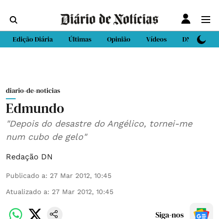
Edição Diária
Últimas
Opinião
Vídeos
DN Sport
diario-de-noticias
Edmundo
"Depois do desastre do Angélico, tornei-me
num cubo de gelo"
Redação DN
Publicado a
:
27 Mar 2012, 10:45
Atualizado a
:
27 Mar 2012, 10:45
Siga-nos