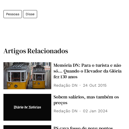
Pessoas
Disse
Artigos Relacionados
Memória DN: Para o turista e não
só... Quando o Elevador da Glória
fez 130 anos
Redação DN
24 Out 2015
Sobem salários, mas também os
preços
Redação DN
02 Jan 2024
PS cava fosso de nove pontos