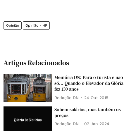
Opinião
Opinião - HP
Artigos Relacionados
Memória DN: Para o turista e não
só... Quando o Elevador da Glória
fez 130 anos
Redação DN
24 Out 2015
Sobem salários, mas também os
preços
Redação DN
02 Jan 2024