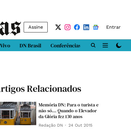
Assine
Entrar
 Vivo
DN Brasil
Conferências
DN LAB
Class
rtigos Relacionados
Memória DN: Para o turista e
não só... Quando o Elevador
da Glória fez 130 anos
Redação DN
24 Out 2015