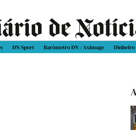
os
DN Sport
Barómetro DN / Aximage
Dinheiro
A