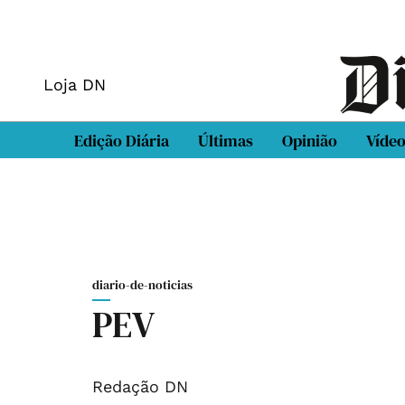
Loja DN
Edição Diária
Últimas
Opinião
Víde
diario-de-noticias
PEV
Redação DN