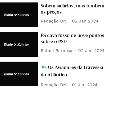
Sobem salários, mas também
os preços
Redação DN
02 Jan 2024
PS cava fosso de nove pontos
sobre o PSD
Rafael Barbosa
02 Jan 2024
Os Aviadores da travessia
do Atlântico
Redação DN
01 Jan 2024