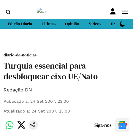
Edição Diária
Últimas
Opinião
Vídeos
DN Sport
diario-de-noticias
Turquia essencial para
desbloquear eixo UE/Nato
Redação DN
Publicado a
:
24 Set 2007, 23:00
Atualizado a
:
24 Set 2007, 23:00
Siga-nos