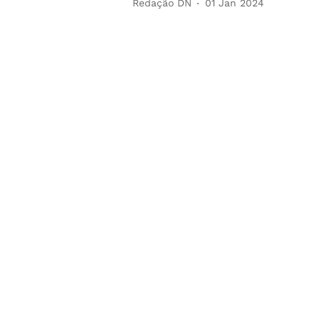
Redação DN
01 Jan 2024