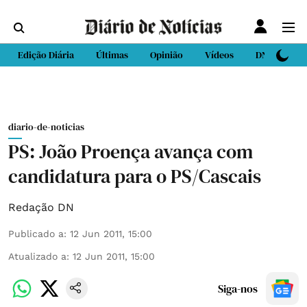
Edição Diária
Últimas
Opinião
Vídeos
DN Sport
diario-de-noticias
PS: João Proença avança com
candidatura para o PS/Cascais
Redação DN
Publicado a
:
12 Jun 2011, 15:00
Atualizado a
:
12 Jun 2011, 15:00
Siga-nos