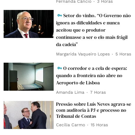
Fernanda Câncio
3 Horas
Setor do vinho. “O Governo não
ignora as dificuldades e nunca
aceitou que o produtor
continuasse a ser o elo mais frágil
da cadeia”
Margarida Vaqueiro Lopes
5 Horas
O corredor e a cela de espera:
quando a fronteira não abre no
Aeroporto de Lisboa
Amanda Lima
7 Horas
Pressão sobre Luís Neves agrava-se
com auditoria à PJ e processo no
Tribunal de Contas
Cecília Carmo
15 Horas