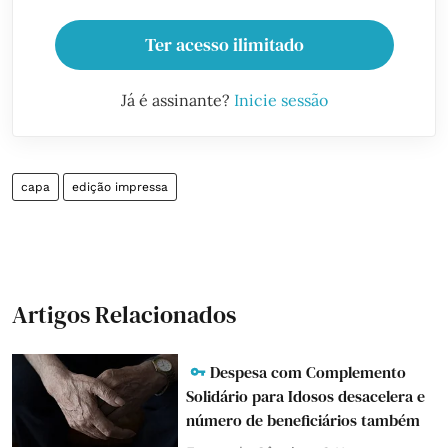
Ter acesso ilimitado
Já é assinante?
Inicie sessão
capa
edição impressa
Artigos Relacionados
Despesa com Complemento
Solidário para Idosos desacelera e
número de beneficiários também